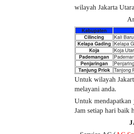
wilayah Jakarta Utara
Ar
Kabupaten
Cilincing
Kali Baru
Kelapa Gading
Kelapa G
Koja
Koja Uta
Pademangan
Pademang
Penjaringan
Penjarin
Tanjung Priok
Tanjong 
Untuk wilayah Jakart
melayani anda.
Untuk mendapatkan j
Jam setiap hari baik
J