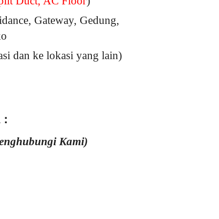
lit Duct, AC Floor
)
idance, Gateway, Gedung,
ko
 dan ke lokasi yang lain)
 :
Menghubungi Kami)