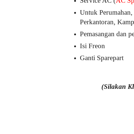
Service AC (
AC Spl
Untuk Perumahan, 
Perkantoran, Kampu
Pemasangan dan pem
Isi Freon
Ganti Sparepart
(Silakan K