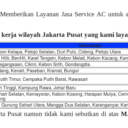
Memberikan Layanan Jasa Service AC untuk a
 kerja wilayah Jakarta Pusat yang kami layan
Kelurahan
on Kelapa, Petojo Selatan, Duri Pulo, Cideng, Petojo Utara
Hilir, BenHil, Karet Tengsin, Kebon Melati, Kebon Kacang, K
egangsaan, Cikini, Kebon Sirih, Gondangdia
tang, Kenari, Paseban, Kramat, Bungur
tih Timur, Cempaka Putih Barat, Rawasari
ah Tinggi, Kampung Rawa, Johar Baru
ari Selatan, Kemayoran, Kebon Kosong, Harapan Mulya, Cem
ang
, Gunung Sahari Utara, Mangga Dua Selatan, Karanganyar, Kart
ta Pusat namun tidak kami sebutkan di atas
M