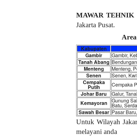
MAWAR TEHNIK
Jakarta Pusat.
Area
Kabupaten
Gambir
Gambir, Keb
Tanah Abang
Bendungan 
Menteng
Menteng, P
Senen
Senen, Kwi
Cempaka
Cempaka Pu
Putih
Johar Baru
Galur, Tan
Gunung Sah
Kemayoran
Batu, Serd
Sawah Besar
Pasar Baru
Untuk Wilayah Jakar
melayani anda