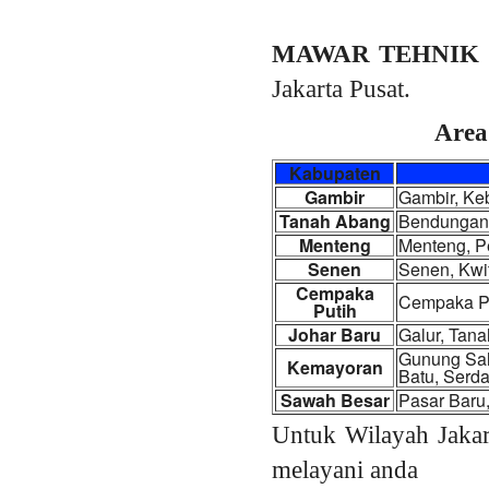
MAWAR TEHNIK
Jakarta Pusat.
Area
Kabupaten
Gambir
Gambir, Keb
Tanah Abang
Bendungan 
Menteng
Menteng, P
Senen
Senen, Kwi
Cempaka
Cempaka Pu
Putih
Johar Baru
Galur, Tan
Gunung Sah
Kemayoran
Batu, Serd
Sawah Besar
Pasar Baru
Untuk Wilayah Jakar
melayani anda