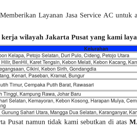
Memberikan Layanan Jasa Service AC untuk a
 kerja wilayah Jakarta Pusat yang kami layan
Kelurahan
on Kelapa, Petojo Selatan, Duri Pulo, Cideng, Petojo Utara
Hilir, BenHil, Karet Tengsin, Kebon Melati, Kebon Kacang, K
egangsaan, Cikini, Kebon Sirih, Gondangdia
tang, Kenari, Paseban, Kramat, Bungur
tih Timur, Cempaka Putih Barat, Rawasari
ah Tinggi, Kampung Rawa, Johar Baru
ari Selatan, Kemayoran, Kebon Kosong, Harapan Mulya, Cem
ang
, Gunung Sahari Utara, Mangga Dua Selatan, Karanganyar, Kart
ta Pusat namun tidak kami sebutkan di atas
M