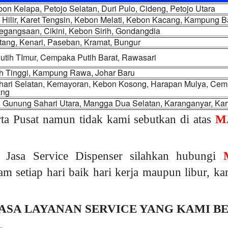
on Kelapa, Petojo Selatan, Duri Pulo, Cideng, Petojo Utara
Hilir, Karet Tengsin, Kebon Melati, Kebon Kacang, Kampung B
egangsaan, Cikini, Kebon Sirih, Gondangdia
tang, Kenari, Paseban, Kramat, Bungur
tih TImur, Cempaka Putih Barat, Rawasari
ah Tinggi, Kampung Rawa, Johar Baru
ari Selatan, Kemayoran, Kebon Kosong, Harapan Mulya, Cem
ang
, Gunung Sahari Utara, Mangga Dua Selatan, Karanganyar, Kart
ta Pusat namun tidak kami sebutkan di atas
M
 Jasa Service Dispenser silahkan hubungi
am setiap hari baik hari kerja maupun libur, 
ASA LAYANAN SERVICE YANG KAMI B