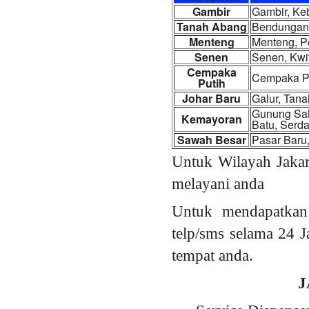
Gambir
Gambir, Keb
Tanah Abang
Bendungan 
Menteng
Menteng, P
Senen
Senen, Kwi
Cempaka
Cempaka Pu
Putih
Johar Baru
Galur, Tan
Gunung Sah
Kemayoran
Batu, Serd
Sawah Besar
Pasar Baru
Untuk Wilayah Jakar
melayani anda
Untuk mendapatkan
telp/sms selama 24 J
tempat anda.
J