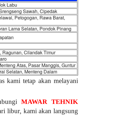
dok Labu
, Srengseng Sawah, Cipedak
elawai, Petogogan, Rawa Barat,
yoran Lama Selatan, Pondok Pinang
apatan
g, Ragunan, Cilandak Timur
taro
Menteng Atas, Pasar Manggis, Guntur
arai Selatan, Menteng Dalam
as kami tetap akan melayani
hubungi
MAWAR TEHNIK
ari libur, kami akan langsung