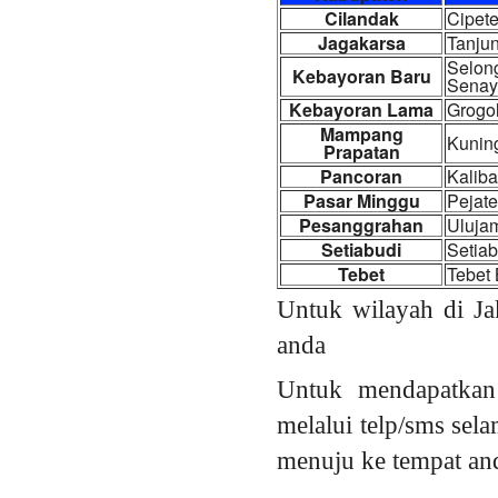
Cilandak
Cipete
Jagakarsa
Tanju
Selong
Kebayoran Baru
Senay
Kebayoran Lama
Grogol
Mampang
Kunin
Prapatan
Pancoran
Kaliba
Pasar Minggu
Pejate
Pesanggrahan
Ulujam
Setiabudi
Setiab
Tebet
Tebet 
Untuk wilayah di Ja
anda
Untuk mendapatkan
melalui telp/sms sel
menuju ke tempat an