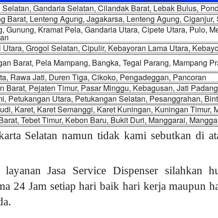
 Selatan, Gandaria Selatan, Cilandak Barat, Lebak Bulus, Pon
ng Barat, Lenteng Agung, Jagakarsa, Lenteng Agung, Ciganjur
, Gunung, Kramat Pela, Gandaria Utara, Cipete Utara, Pulo, M
an
 Utara, Grogol Selatan, Cipulir, Kebayoran Lama Utara, Keba
gan Barat, Pela Mampang, Bangka, Tegal Parang, Mampang Pr
ta, Rawa Jati, Duren Tiga, Cikoko, Pengadeggan, Pancoran
n Barat, Pejaten Timur, Pasar Minggu, Kebagusan, Jati Padan
i, Petukangan Utara, Petukangan Selatan, Pesanggrahan, Bin
udi, Karet, Karet Semanggi, Karet Kuningan, Kuningan Timur, 
Barat, Tebet Timur, Kebon Baru, Bukit Duri, Manggarai, Mangg
karta Selatan namun tidak kami sebutkan di at
 layanan Jasa Service Dispenser silahkan 
ama 24 Jam setiap hari baik hari kerja maupun h
da.