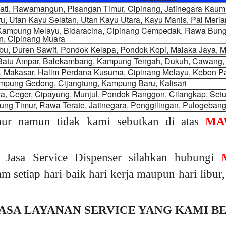
Jati, Rawamangun, Pisangan Timur, Cipinang, Jatinegara Kau
u, Utan Kayu Selatan, Utan Kayu Utara, Kayu Manis, Pal Mer
 Kampung Melayu, Bidaracina, Cipinang Cempedak, Rawa Bunga
n, Cipinang Muara
, Duren Sawit, Pondok Kelapa, Pondok Kopi, Malaka Jaya, Ma
 Batu Ampar, Balekambang, Kampung Tengah, Dukuh, Cawang, C
, Makasar, Halim Perdana Kusuma, Cipinang Melayu, Kebon P
mpung Gedong, Cijangtung, Kampung Baru, Kalisari
a, Ceger, Cipayung, Munjul, Pondok Ranggon, Cilangkap, Set
ng Timur, Rawa Terate, Jatinegara, Penggilingan, Pulogeban
mur namun tidak kami sebutkan di atas
MA
 Jasa Service Dispenser silahkan hubungi
am setiap hari baik hari kerja maupun hari libu
ASA LAYANAN SERVICE YANG KAMI B