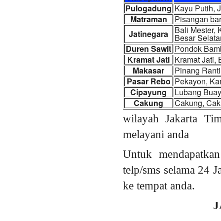
Pulogadung
Kayu Putih, 
Matraman
Pisangan bar
Bali Mester,
Jatinegara
Besar Selata
Duren Sawit
Pondok Bambu
Kramat Jati
Kramat Jati,
Makasar
Pinang Ranti
Pasar Rebo
Pekayon, Ka
Cipayung
Lubang Buay
Cakung
Cakung, Caku
wilayah Jakarta Ti
melayani anda
Untuk mendapatkan
telp/sms selama 24 J
ke tempat anda.
J