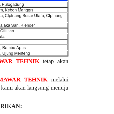
m, Pulogadung
iam, Kebon Manggis
, Cipinang Besar Utara, Cipinang
laka Sari, Klender
ililitan
ala
u, Bambu Apus
g, Ujung Menteng
WAR TEHNIK
tetap akan
MAWAR TEHNIK
melalui
r, kami akan langsung menuju
ERIKAN: