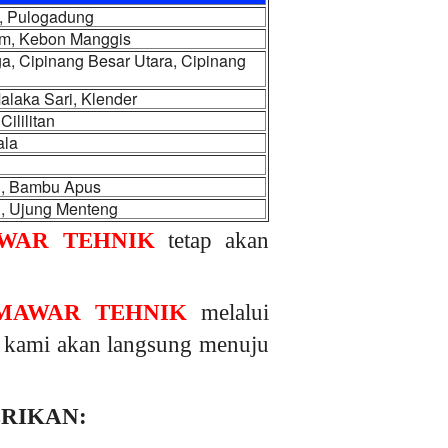
m, Pulogadung
iam, Kebon Manggis
, Cipinang Besar Utara, Cipinang
laka Sari, Klender
ililitan
ala
u, Bambu Apus
g, Ujung Menteng
WAR TEHNIK
tetap akan
MAWAR TEHNIK
melalui
r, kami akan langsung menuju
ERIKAN: