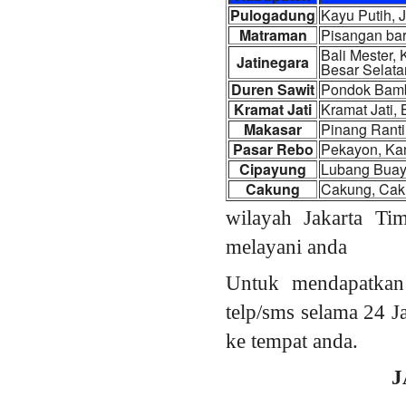
Pulogadung
Kayu Putih, 
Matraman
Pisangan bar
Bali Mester,
Jatinegara
Besar Selata
Duren Sawit
Pondok Bambu
Kramat Jati
Kramat Jati,
Makasar
Pinang Ranti
Pasar Rebo
Pekayon, Ka
Cipayung
Lubang Buay
Cakung
Cakung, Caku
wilayah Jakarta Ti
melayani anda
Untuk mendapatkan
telp/sms selama 24 J
ke tempat anda.
J