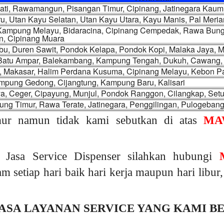
Jati, Rawamangun, Pisangan Timur, Cipinang, Jatinegara Kau
u, Utan Kayu Selatan, Utan Kayu Utara, Kayu Manis, Pal Mer
 Kampung Melayu, Bidaracina, Cipinang Cempedak, Rawa Bunga
n, Cipinang Muara
, Duren Sawit, Pondok Kelapa, Pondok Kopi, Malaka Jaya, Ma
 Batu Ampar, Balekambang, Kampung Tengah, Dukuh, Cawang, C
, Makasar, Halim Perdana Kusuma, Cipinang Melayu, Kebon P
mpung Gedong, Cijangtung, Kampung Baru, Kalisari
a, Ceger, Cipayung, Munjul, Pondok Ranggon, Cilangkap, Set
ng Timur, Rawa Terate, Jatinegara, Penggilingan, Pulogeban
mur namun tidak kami sebutkan di atas
MA
 Jasa Service Dispenser silahkan hubungi
am setiap hari baik hari kerja maupun hari libu
ASA LAYANAN SERVICE YANG KAMI B