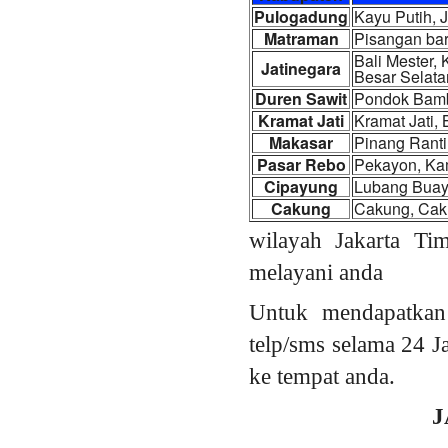
Pulogadung
Kayu Putih, 
Matraman
Pisangan bar
Bali Mester,
Jatinegara
Besar Selata
Duren Sawit
Pondok Bambu
Kramat Jati
Kramat Jati,
Makasar
Pinang Ranti
Pasar Rebo
Pekayon, Ka
Cipayung
Lubang Buay
Cakung
Cakung, Caku
wilayah Jakarta Ti
melayani anda
Untuk mendapatkan
telp/sms selama 24 J
ke tempat anda.
J