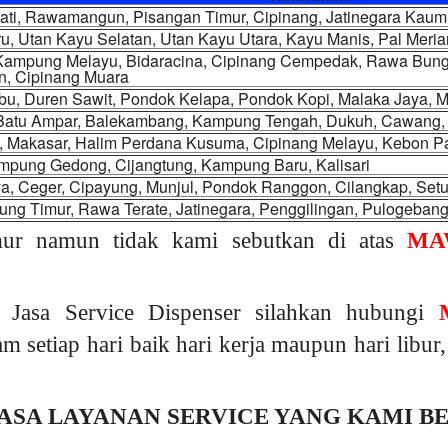
Jati, Rawamangun, Pisangan Timur, Cipinang, Jatinegara Kau
u, Utan Kayu Selatan, Utan Kayu Utara, Kayu Manis, Pal Mer
 Kampung Melayu, Bidaracina, Cipinang Cempedak, Rawa Bunga
n, Cipinang Muara
, Duren Sawit, Pondok Kelapa, Pondok Kopi, Malaka Jaya, Ma
 Batu Ampar, Balekambang, Kampung Tengah, Dukuh, Cawang, C
, Makasar, Halim Perdana Kusuma, Cipinang Melayu, Kebon P
mpung Gedong, Cijangtung, Kampung Baru, Kalisari
a, Ceger, Cipayung, Munjul, Pondok Ranggon, Cilangkap, Set
ng Timur, Rawa Terate, Jatinegara, Penggilingan, Pulogeban
mur namun tidak kami sebutkan di atas
MA
 Jasa Service Dispenser silahkan hubungi
am setiap hari baik hari kerja maupun hari libu
ASA LAYANAN SERVICE YANG KAMI B