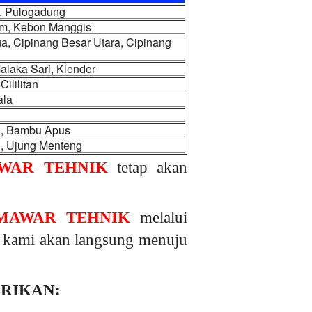
m, Pulogadung
iam, Kebon Manggis
, Cipinang Besar Utara, Cipinang
laka Sari, Klender
ililitan
ala
u, Bambu Apus
g, Ujung Menteng
WAR TEHNIK
tetap akan
MAWAR TEHNIK
melalui
r, kami akan langsung menuju
ERIKAN: