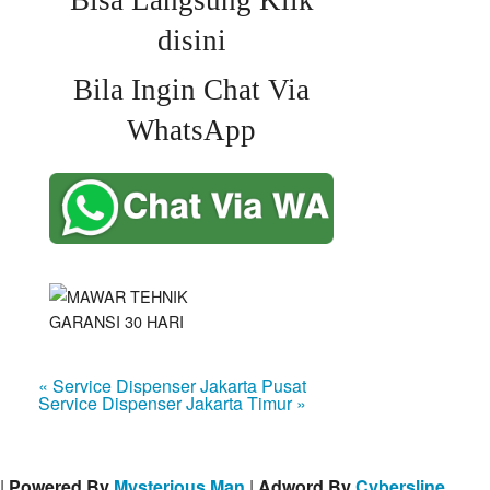
Bisa Langsung Klik
disini
Bila Ingin Chat Via
WhatsApp
« Service Dispenser Jakarta Pusat
Service Dispenser Jakarta Timur »
|
Powered By
Mysterious Man
|
Adword By
Cybersline