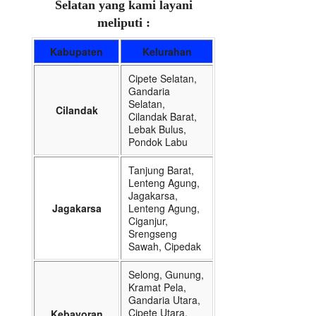
Selatan yang kami layani
meliputi :
Kabupaten
Kelurahan
Cipete Selatan,
Gandaria
Selatan,
Cilandak
Cilandak Barat,
Lebak Bulus,
Pondok Labu
Tanjung Barat,
Lenteng Agung,
Jagakarsa,
Jagakarsa
Lenteng Agung,
Ciganjur,
Srengseng
Sawah, Cipedak
Selong, Gunung,
Kramat Pela,
Gandaria Utara,
Cipete Utara,
Kebayoran