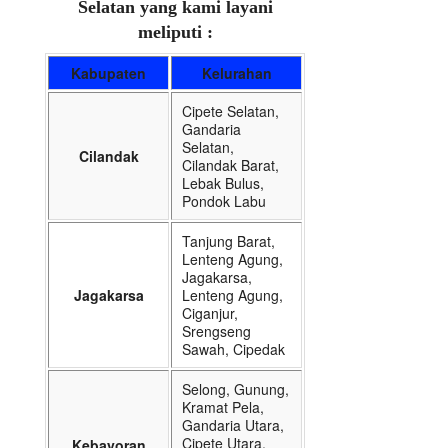
Selatan yang kami layani
meliputi :
Kabupaten
Kelurahan
Cipete Selatan,
Gandaria
Selatan,
Cilandak
Cilandak Barat,
Lebak Bulus,
Pondok Labu
Tanjung Barat,
Lenteng Agung,
Jagakarsa,
Jagakarsa
Lenteng Agung,
Ciganjur,
Srengseng
Sawah, Cipedak
Selong, Gunung,
Kramat Pela,
Gandaria Utara,
Cipete Utara,
Kebayoran