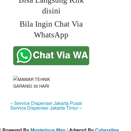
Bisa Langsung Klik
disini
Bila Ingin Chat Via
WhatsApp
« Service Dispenser Jakarta Pusat
Service Dispenser Jakarta Timur »
|
Powered By
Mysterious Man
|
Adword By
Cybersline