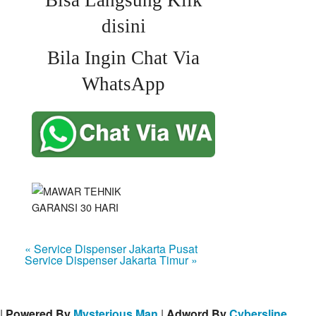
Bisa Langsung Klik
disini
Bila Ingin Chat Via
WhatsApp
« Service Dispenser Jakarta Pusat
Service Dispenser Jakarta Timur »
|
Powered By
Mysterious Man
|
Adword By
Cybersline