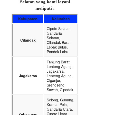
Selatan yang kami layani
meliputi :
Kabupaten
Kelurahan
Cipete Selatan,
Gandaria
Selatan,
Cilandak
Cilandak Barat,
Lebak Bulus,
Pondok Labu
Tanjung Barat,
Lenteng Agung,
Jagakarsa,
Jagakarsa
Lenteng Agung,
Ciganjur,
Srengseng
Sawah, Cipedak
Selong, Gunung,
Kramat Pela,
Gandaria Utara,
Cipete Utara,
Kebayoran