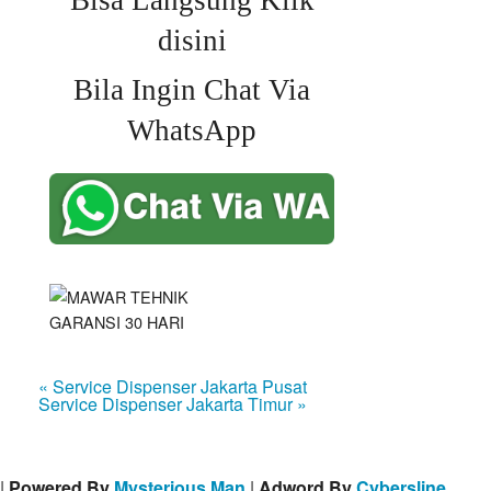
Bisa Langsung Klik
disini
Bila Ingin Chat Via
WhatsApp
« Service Dispenser Jakarta Pusat
Service Dispenser Jakarta Timur »
|
Powered By
Mysterious Man
|
Adword By
Cybersline