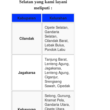
Selatan yang kami layani
meliputi :
Kabupaten
Kelurahan
Cipete Selatan,
Gandaria
Selatan,
Cilandak
Cilandak Barat,
Lebak Bulus,
Pondok Labu
Tanjung Barat,
Lenteng Agung,
Jagakarsa,
Jagakarsa
Lenteng Agung,
Ciganjur,
Srengseng
Sawah, Cipedak
Selong, Gunung,
Kramat Pela,
Gandaria Utara,
Cipete Utara,
Kebayoran