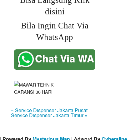
Bisa Langsung Klik
disini
Bila Ingin Chat Via
WhatsApp
« Service Dispenser Jakarta Pusat
Service Dispenser Jakarta Timur »
|
Powered By
Mysterious Man
|
Adword By
Cybersline