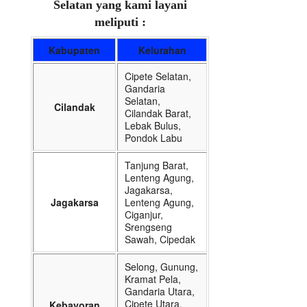
Selatan yang kami layani
meliputi :
Kabupaten
Kelurahan
Cipete Selatan,
Gandaria
Selatan,
Cilandak
Cilandak Barat,
Lebak Bulus,
Pondok Labu
Tanjung Barat,
Lenteng Agung,
Jagakarsa,
Jagakarsa
Lenteng Agung,
Ciganjur,
Srengseng
Sawah, Cipedak
Selong, Gunung,
Kramat Pela,
Gandaria Utara,
Cipete Utara,
Kebayoran