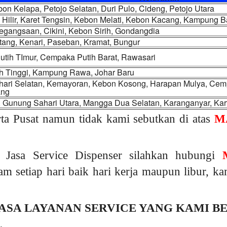
on Kelapa, Petojo Selatan, Duri Pulo, Cideng, Petojo Utara
Hilir, Karet Tengsin, Kebon Melati, Kebon Kacang, Kampung B
egangsaan, Cikini, Kebon Sirih, Gondangdia
tang, Kenari, Paseban, Kramat, Bungur
tih TImur, Cempaka Putih Barat, Rawasari
ah Tinggi, Kampung Rawa, Johar Baru
ari Selatan, Kemayoran, Kebon Kosong, Harapan Mulya, Cem
ang
, Gunung Sahari Utara, Mangga Dua Selatan, Karanganyar, Kart
ta Pusat namun tidak kami sebutkan di atas
M
 Jasa Service Dispenser silahkan hubungi
am setiap hari baik hari kerja maupun libur, 
ASA LAYANAN SERVICE YANG KAMI B