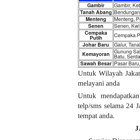
Gambir
Gambir, Keb
Tanah Abang
Bendungan 
Menteng
Menteng, P
Senen
Senen, Kwi
Cempaka
Cempaka Pu
Putih
Johar Baru
Galur, Tan
Gunung Sah
Kemayoran
Batu, Serd
Sawah Besar
Pasar Baru
Untuk Wilayah Jakar
melayani anda
Untuk mendapatkan
telp/sms selama 24 J
tempat anda.
J