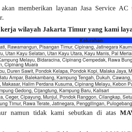
akan memberikan layanan Jasa Service AC 
r.
kerja wilayah Jakarta Timur yang kami layan
Kelurahan
Jati, Rawamangun, Pisangan Timur, Cipinang, Jatinegara Kau
u, Utan Kayu Selatan, Utan Kayu Utara, Kayu Manis, Pal Mer
 Kampung Melayu, Bidaracina, Cipinang Cempedak, Rawa Bunga
n, Cipinang Muara
, Duren Sawit, Pondok Kelapa, Pondok Kopi, Malaka Jaya, Ma
 Batu Ampar, Balekambang, Kampung Tengah, Dukuh, Cawang, C
, Makasar, Halim Perdana Kusuma, Cipinang Melayu, Kebon P
mpung Gedong, Cijangtung, Kampung Baru, Kalisari
a, Ceger, Cipayung, Munjul, Pondok Ranggon, Cilangkap, Set
ng Timur, Rawa Terate, Jatinegara, Penggilingan, Pulogeban
mur namun tidak kami sebutkan di atas
MA