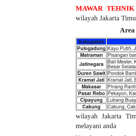
MAWAR TEHNIK
wilayah Jakarta Timu
Area 
Kabupaten
Pulogadung
Kayu Putih, 
Matraman
Pisangan bar
Bali Mester,
Jatinegara
Besar Selata
Duren Sawit
Pondok Bambu
Kramat Jati
Kramat Jati,
Makasar
Pinang Ranti
Pasar Rebo
Pekayon, Ka
Cipayung
Lubang Buay
Cakung
Cakung, Caku
wilayah Jakarta Ti
melayani anda