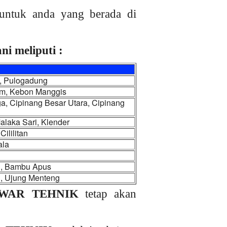
untuk anda yang berada di
i meliputi :
m, Pulogadung
iam, Kebon Manggis
, Cipinang Besar Utara, Cipinang
laka Sari, Klender
ililitan
ala
u, Bambu Apus
g, Ujung Menteng
WAR TEHNIK
tetap akan