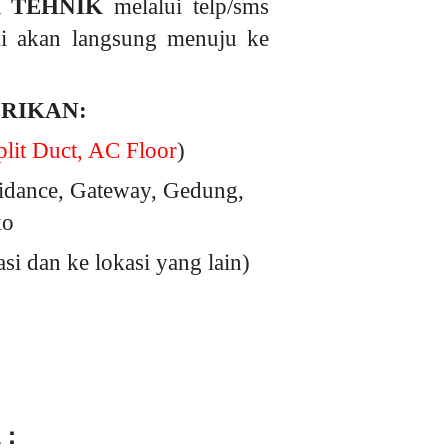
 TEHNIK
melalui telp/sms
ami akan langsung menuju ke
ERIKAN:
lit Duct, AC Floor
)
idance, Gateway, Gedung,
ko
 dan ke lokasi yang lain)
 :