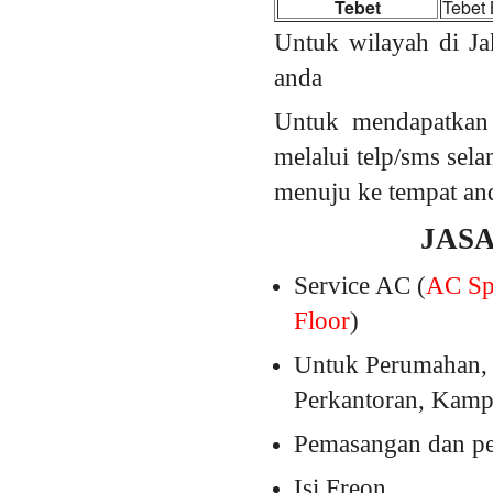
Tebet
Tebet 
Untuk wilayah di Ja
anda
Untuk mendapatkan
melalui telp/sms sel
menuju ke tempat an
JAS
Service AC (
AC Spl
Floor
)
Untuk Perumahan, 
Perkantoran, Kampu
Pemasangan dan pem
Isi Freon