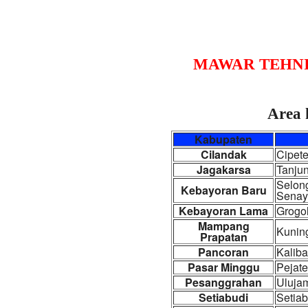
MAWAR TEHN
Area 
Kabupaten
Cilandak
Cipete
Jagakarsa
Tanjun
Selong
Kebayoran Baru
Senay
Kebayoran Lama
Grogol
Mampang
Kunin
Prapatan
Pancoran
Kaliba
Pasar Minggu
Pejate
Pesanggrahan
Ulujam
Setiabudi
Setiab