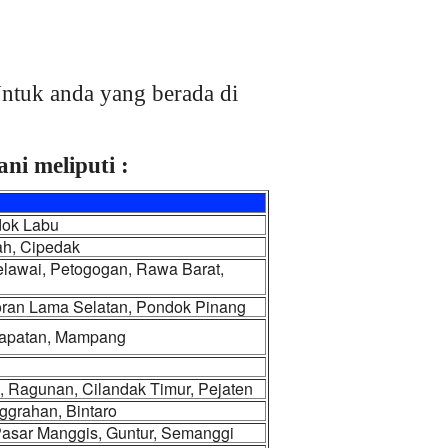
ntuk anda yang berada di
ni meliputi :
dok Labu
ah, Cipedak
elawai, Petogogan, Rawa Barat,
yoran Lama Selatan, Pondok Pinang
rapatan, Mampang
, Ragunan, Cilandak Timur, Pejaten
ggrahan, Bintaro
 Pasar Manggis, Guntur, Semanggi