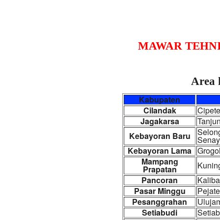
MAWAR TEHN
Area 
Kabupaten
Cilandak
Cipete
Jagakarsa
Tanjun
Selong
Kebayoran Baru
Senay
Kebayoran Lama
Grogol
Mampang
Kunin
Prapatan
Pancoran
Kaliba
Pasar Minggu
Pejate
Pesanggrahan
Ulujam
Setiabudi
Setiab