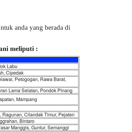
ntuk anda yang berada di
ni meliputi :
dok Labu
ah, Cipedak
elawai, Petogogan, Rawa Barat,
yoran Lama Selatan, Pondok Pinang
rapatan, Mampang
, Ragunan, Cilandak Timur, Pejaten
ggrahan, Bintaro
 Pasar Manggis, Guntur, Semanggi