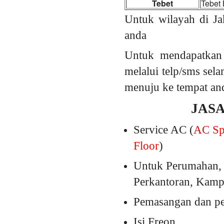
Tebet
Tebet 
Untuk wilayah di Ja
anda
Untuk mendapatkan
melalui telp/sms sel
menuju ke tempat an
JAS
Service AC (
AC Spl
Floor
)
Untuk Perumahan, 
Perkantoran, Kampu
Pemasangan dan pem
Isi Freon