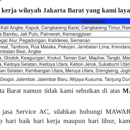
 kerja wilayah Jakarta Barat yang kami layan
Kelurahan
Kali Angke, Kapuk, Cengkareng Barat, Cengkareng Timur, Ra
ota Bambu, Jati Pulo, Palmerah, Kemanggisan
egal Alur, Pegadungan, Kalideres, Semanan
eal, Tambora, Roa Malaka, Pekojan, Jembatan Lima, Krendang, 
embatan Besi, Angke
a, Glodok, Keagungan, Krukut, Taman Sari, Maphar, Tangki, M
a, Kedoya Selatan, Kedoya Utara, Kebon Jeruk, Sukabumi Utar
n Selatan, Kembangan Utara, Meruya Utara, Srengseng, Jogl
Grogol, Jalembar, Jalembar Baru, Wijaya Kusuma, Tanjung Dur
ta Barat namun tidak kami sebutkan di atas
M
 jasa Service AC, silahkan hubungi MAWAR
p hari baik hari kerja maupun hari libur, k