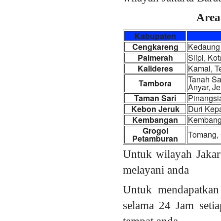
Area
Kabupaten
Cengkareng
Kedaung 
Palmerah
Slipi, K
Kalideres
Kamal, T
Tanah Sar
Tambora
Anyar, J
Taman Sari
Pinangsi
Kebon Jeruk
Duri Kep
Kembangan
Kembanga
Grogol
Tomang, 
Petamburan
Untuk wilayah Jakar
melayani anda
Untuk mendapatkan
selama 24 Jam setia