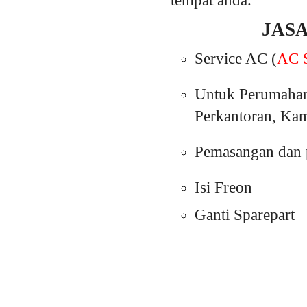
tempat anda.
JAS
Service AC (
AC S
Untuk Perumahan
Perkantoran, Kam
Pemasangan dan p
Isi Freon
Ganti Sparepart