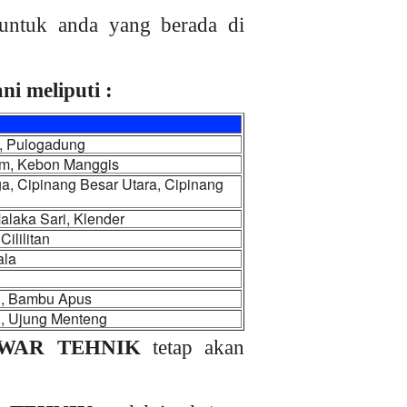
untuk anda yang berada di
i meliputi :
m, Pulogadung
iam, Kebon Manggis
, Cipinang Besar Utara, Cipinang
laka Sari, Klender
ililitan
ala
u, Bambu Apus
g, Ujung Menteng
WAR TEHNIK
tetap akan