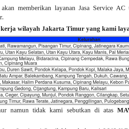
akan memberikan layanan Jasa Service AC 
r.
kerja wilayah Jakarta Timur yang kami layan
Kelurahan
Jati, Rawamangun, Pisangan Timur, Cipinang, Jatinegara Kau
u, Utan Kayu Selatan, Utan Kayu Utara, Kayu Manis, Pal Mer
 Kampung Melayu, Bidaracina, Cipinang Cempedak, Rawa Bunga
n, Cipinang Muara
, Duren Sawit, Pondok Kelapa, Pondok Kopi, Malaka Jaya, Ma
 Batu Ampar, Balekambang, Kampung Tengah, Dukuh, Cawang, C
, Makasar, Halim Perdana Kusuma, Cipinang Melayu, Kebon P
mpung Gedong, Cijangtung, Kampung Baru, Kalisari
a, Ceger, Cipayung, Munjul, Pondok Ranggon, Cilangkap, Set
ng Timur, Rawa Terate, Jatinegara, Penggilingan, Pulogeban
mur namun tidak kami sebutkan di atas
MA