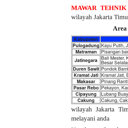
MAWAR TEHNIK
wilayah Jakarta Timu
Area 
Kabupaten
Pulogadung
Kayu Putih, 
Matraman
Pisangan bar
Bali Mester,
Jatinegara
Besar Selata
Duren Sawit
Pondok Bambu
Kramat Jati
Kramat Jati,
Makasar
Pinang Ranti
Pasar Rebo
Pekayon, Ka
Cipayung
Lubang Buay
Cakung
Cakung, Caku
wilayah Jakarta Ti
melayani anda