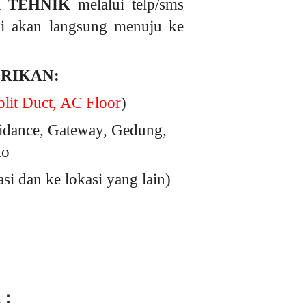
 TEHNIK
melalui telp/sms
ami akan langsung menuju ke
ERIKAN:
lit Duct, AC Floor
)
idance, Gateway, Gedung,
ko
 dan ke lokasi yang lain)
 :