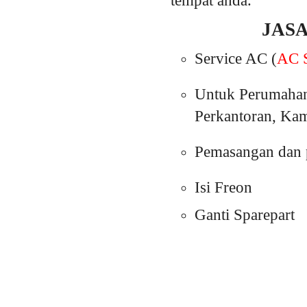
tempat anda.
JAS
Service AC (
AC S
Untuk Perumahan
Perkantoran, Kam
Pemasangan dan p
Isi Freon
Ganti Sparepart