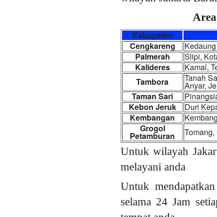
Area
Kabupaten
Cengkareng
Kedaung 
Palmerah
Slipi, K
Kalideres
Kamal, T
Tanah Sar
Tambora
Anyar, J
Taman Sari
Pinangsi
Kebon Jeruk
Duri Kep
Kembangan
Kembanga
Grogol
Tomang, 
Petamburan
Untuk wilayah Jakar
melayani anda
Untuk mendapatkan
selama 24 Jam setia