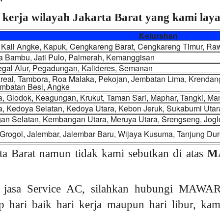
 kerja wilayah Jakarta Barat yang kami layan
Kelurahan
Kali Angke, Kapuk, Cengkareng Barat, Cengkareng Timur, Ra
ota Bambu, Jati Pulo, Palmerah, Kemanggisan
egal Alur, Pegadungan, Kalideres, Semanan
eal, Tambora, Roa Malaka, Pekojan, Jembatan Lima, Krendang, 
embatan Besi, Angke
a, Glodok, Keagungan, Krukut, Taman Sari, Maphar, Tangki, M
a, Kedoya Selatan, Kedoya Utara, Kebon Jeruk, Sukabumi Utar
n Selatan, Kembangan Utara, Meruya Utara, Srengseng, Jogl
Grogol, Jalembar, Jalembar Baru, Wijaya Kusuma, Tanjung Dur
ta Barat namun tidak kami sebutkan di atas
M
 jasa Service AC, silahkan hubungi MAWAR
p hari baik hari kerja maupun hari libur, k