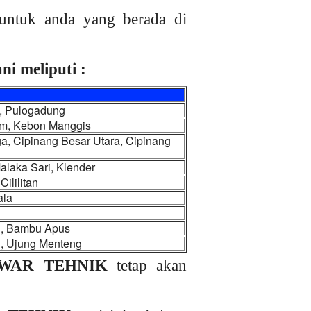
untuk anda yang berada di
i meliputi :
m, Pulogadung
iam, Kebon Manggis
, Cipinang Besar Utara, Cipinang
laka Sari, Klender
ililitan
ala
u, Bambu Apus
g, Ujung Menteng
WAR TEHNIK
tetap akan