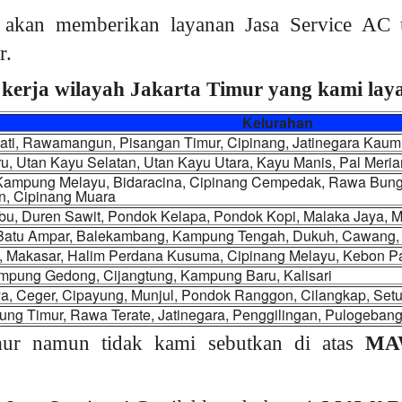
akan memberikan layanan Jasa Service AC 
r.
kerja wilayah Jakarta Timur yang kami layan
Kelurahan
Jati, Rawamangun, Pisangan Timur, Cipinang, Jatinegara Kau
u, Utan Kayu Selatan, Utan Kayu Utara, Kayu Manis, Pal Mer
 Kampung Melayu, Bidaracina, Cipinang Cempedak, Rawa Bunga
n, Cipinang Muara
, Duren Sawit, Pondok Kelapa, Pondok Kopi, Malaka Jaya, Ma
 Batu Ampar, Balekambang, Kampung Tengah, Dukuh, Cawang, C
, Makasar, Halim Perdana Kusuma, Cipinang Melayu, Kebon P
mpung Gedong, Cijangtung, Kampung Baru, Kalisari
a, Ceger, Cipayung, Munjul, Pondok Ranggon, Cilangkap, Set
ng Timur, Rawa Terate, Jatinegara, Penggilingan, Pulogeban
mur namun tidak kami sebutkan di atas
MA