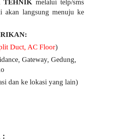
 TEHNIK
melalui telp/sms
ami akan langsung menuju ke
ERIKAN:
lit Duct, AC Floor
)
idance, Gateway, Gedung,
ko
 dan ke lokasi yang lain)
 :