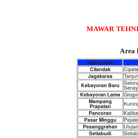
MAWAR TEHN
Area 
Kabupaten
Cilandak
Cipete
Jagakarsa
Tanjun
Selong
Kebayoran Baru
Senay
Kebayoran Lama
Grogol
Mampang
Kunin
Prapatan
Pancoran
Kaliba
Pasar Minggu
Pejate
Pesanggrahan
Ulujam
Setiabudi
Setiab