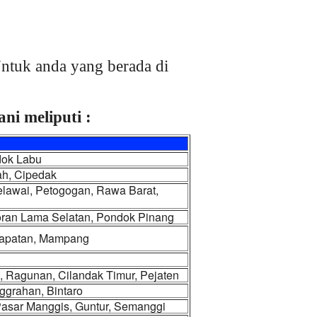
ntuk anda yang berada di
ni meliputi :
dok Labu
ah, Cipedak
elawai, Petogogan, Rawa Barat,
yoran Lama Selatan, Pondok Pinang
rapatan, Mampang
, Ragunan, Cilandak Timur, Pejaten
ggrahan, Bintaro
 Pasar Manggis, Guntur, Semanggi